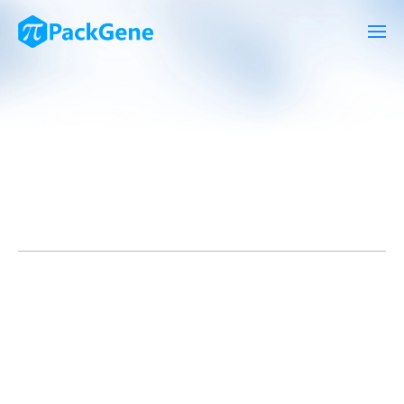
近年来，RNA编辑技术在功能基因研究及疾病治疗应用中展现出巨
大潜力和独特优势。相较于DNA编辑，RNA编辑具有可逆、不改
变基因组序列等特点。目前，已发展出多种RNA碱基编辑工具，用
于实现A-to-I、C-to-U或U-to-Ψ的碱基转换。然而，现有RNA编
辑技术大多聚焦于单一碱基位点，在需要同时改写相邻多个碱基时