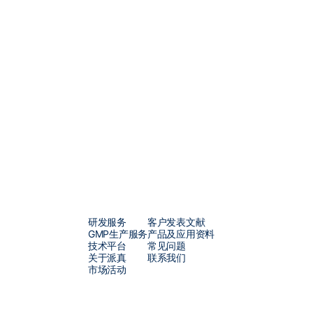
作为一家专注于
AAV
技术十余
供从载体设计、构建到
AAV
、
技术实力、卓越的运营管理和
解决方案，包括从早期概念验证
凭借我们独立知识产权的
π-alp
提高多至
10
倍，每批次产量可
求。此外，我们定制化的
mRN
开发的各个阶段，从研发到符合
研发服务
客户发表文献
GMP生产服务
产品及应用资料
技术平台
常见问题
关于派真
联系我们
市场活动