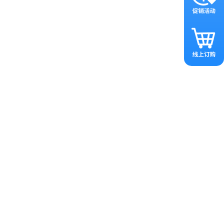
效感染动物视网膜多层细胞，使其持
期疗效。
力严重减退甚至失明的不可逆转的眼病，
MD的患病率也将逐年上升，预
D）也叫湿性年龄相关性黄斑变性，约占
的病理改变以黄斑下脉络膜新生血