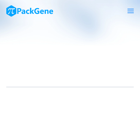
2024年1月16日，凌意(杭州)生物科技有限公司(以下简称“凌意生
物”)自主研发的I类治疗用生物制品LY-M001注射液的新药临床试
验(Investigational New Drug，IND)申请顺利获得国家药品监督
管理局(NMPA)的默示许可(受理号为：CXSL2300730)。
派真生