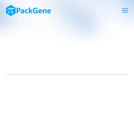
肌萎缩侧索硬化症（ALS，俗称渐冻症）
和
额颞叶痴呆（FTD）
是
两种进行性、成人发病的神经退行性疾病，分别由运动皮层和脊髓
中的运动神经元以及额叶和颞叶中的皮层神经元的细胞死亡引起。
ALS 也称为运动神经元疾病 (MND)，会导致大脑和脊柱与肌肉沟
通的神经元逐渐丧失。在早期阶段，患者会出现肌肉无力，但随着