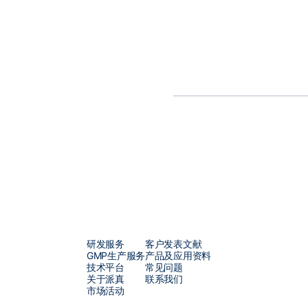
及
BLA
的各个阶段。
凭借我们独立知识产权的
π-alp
批次产量可达
1×10¹⁷vg
，以满
米颗粒（
LNP
）产品及服务覆
一站式解决方案。
研发服务
客户发表文献
GMP生产服务
产品及应用资料
技术平台
常见问题
关于派真
联系我们
市场活动