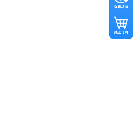
症去世，享年 87 岁。大卫·巴尔的
“中心法则”描述的细胞中遗传信息
A 反转录为 DNA。这一发现为
P)，旨在打破传统药物审评框架，为罕见病
的未满足临床需求方面的又一里程
121 (clemidsogene
码。
HCM患者的MyClimb™自然史
严重程度的关联，为后续AAV基