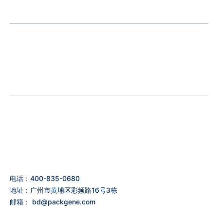
Time
: Jan 20-23, 2025
Address
: Kay Bailey Hutchison Convention Center Dallas, TX
电话：400-835-0680
地址：广州市黄埔区彩频路16号3栋
邮箱：
bd@packgene.com