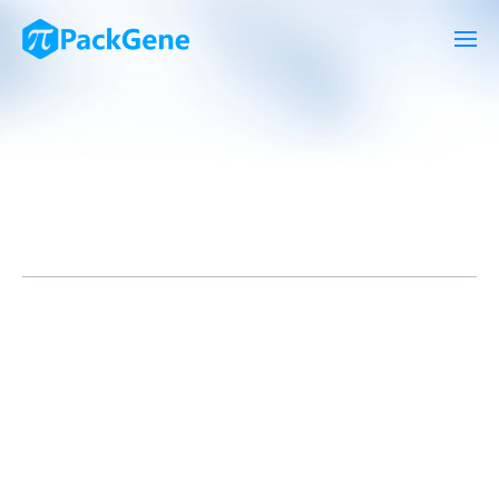
CRISPR(Clustered Regularly Interspaced Short Palindromic
Repeats)技术已经成为现代基因编辑研究中的重要工具之一，而
腺相关病毒(Adeno-Associated Virus，AAV)作为一种安全、高效
的基因传递载体，与CRISPR的结合为基因编辑研究提供了新的方
向和机遇。本文将探讨AAV CRISPR筛选方法的原理、应用和优
势。