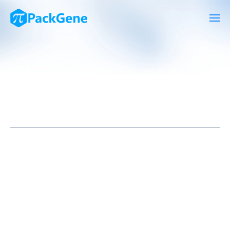
微RNA(miRNA)是一类非编码的短链RNA分子，对于调控基因表达
起着关键作用。它们可通过绑定到靶mRNA的3’非编码区域(3’
UTR)，从而抑制其转录或降解mRNA。AAV(腺相关病毒)和逆转录
病毒(如慢病毒，Lentivirus)因其高效的基因输送能力和长期的基
因表达，成为介导miRNA过表达或干扰的理想工具。以下是通过这
些病毒载体进行miRNA过表达和干扰构建的关键步骤：