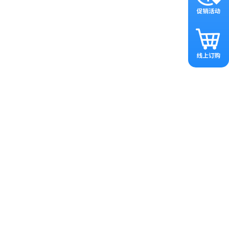
，提高mRNA的稳定性和翻译
原核启动子，如T7启动子，以
NA测序验证正确克隆的载体，确
TG浓度等以提高蛋白表达量。