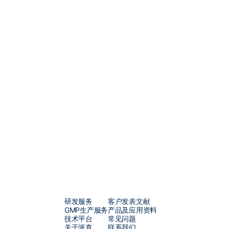
作为一家专注于
AAV
技术十余
供从载体设计、构建到
AAV
、
技术实力、卓越的运营管理和
解决方案，包括从早期概念验证
凭借我们独立知识产权的
π-alp
提高多至
10
倍，每批次产量可
求。此外，我们定制化的
mRN
开发的各个阶段，从研发到符合
研发服务
客户发表文献
GMP生产服务
产品及应用资料
技术平台
常见问题
关于派真
联系我们