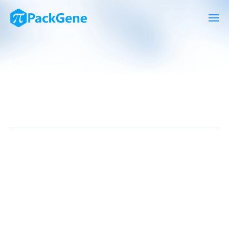
随着基因治疗技术的迅速发展，腺相关病毒(Adeno-associated
virus，AAV)成为最具前景的基因传送载体之一，尤其在治疗遗传
性疾病方面显示出巨大潜力。AAV衣壳蛋白作为病毒颗粒的主要组
成部分，不仅决定了AAV的包装效率和传递特性，同时也影响着其
免疫原性和组织特异性。因此，快速和高效地分析AAV衣壳蛋白对
于优化病毒载体设计和提高基因治疗药物的安全性与有效性至关重