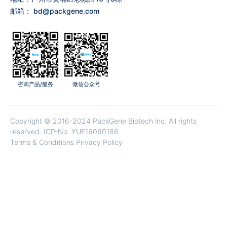
邮箱：
bd@packgene.com
咨询产品/服务
微信公众号
Copyright © 2016-2024 PackGene Biotech lnc. All rights
reserved.
ICP-No. YUE16060186
Terms & Conditions Privacy Policy