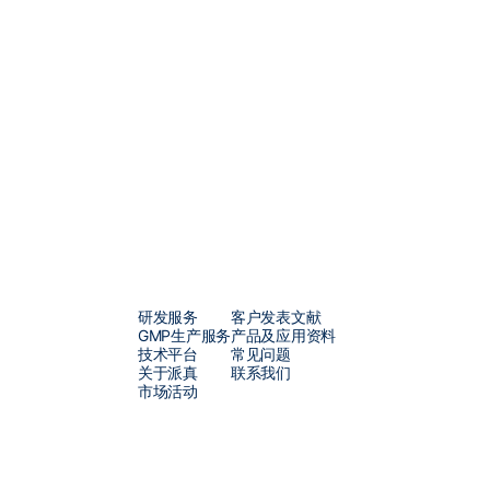
供从载体设计、构建到
AAV
、
技术实力、卓越的运营管理和
解决方案，包括从早期概念验证
凭借我们独立知识产权的
π-alp
提高多至
10
倍，每批次产量可
求。此外，我们定制化的
mRN
开发的各个阶段，从研发到符合
研发服务
客户发表文献
GMP生产服务
产品及应用资料
技术平台
常见问题
关于派真
联系我们
市场活动