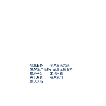
技术实力、卓越的运营管理和
解决方案，包括从早期概念验证
凭借我们独立知识产权的
π-alp
提高多至
10
倍，每批次产量可
求。此外，我们定制化的
mRN
开发的各个阶段，从研发到符合
研发服务
客户发表文献
GMP生产服务
产品及应用资料
技术平台
常见问题
关于派真
联系我们
市场活动