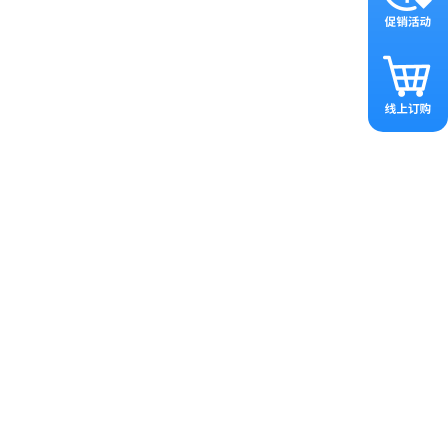
性大大拓宽了其应用范围；
官，为精准治疗提供了可能；
，同时保持较高的组织特异性，
能在体内长期稳定表达，为长期治疗
制缺陷、可工程化的衣壳以及适
特异性等挑战限制了rAAV载
等）的工程化改造策略相继开发，