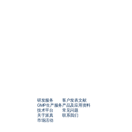
作为一家专注于
AAV
技术十余
供从载体设计、构建到
AAV
、
技术实力、卓越的运营管理和
解决方案，包括从早期概念验证
凭借我们独立知识产权的
π-alp
提高多至
10
倍，每批次产量可
求。此外，我们定制化的
mRN
开发的各个阶段，从研发到符合
研发服务
客户发表文献
GMP生产服务
产品及应用资料
技术平台
常见问题
关于派真
联系我们
市场活动