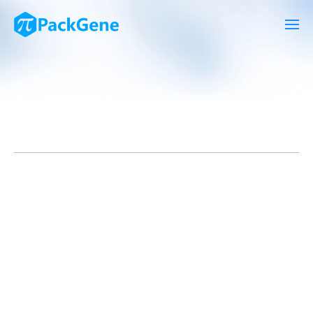
1、如果你的质粒带有荧光蛋白（如GFP、RFP、mCherry等）