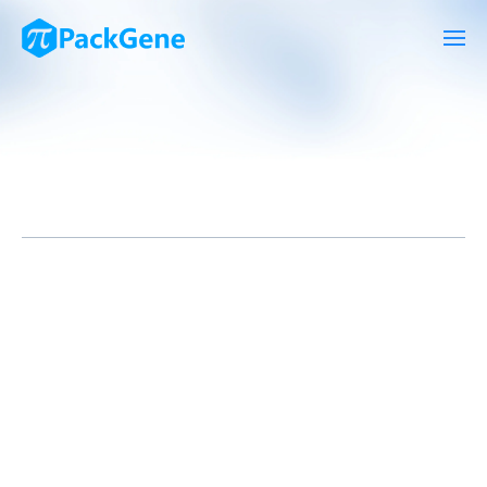
将冻存管从 -80 °C 取出后，立即放在冰上缓慢融化（通常需要
5–10 分钟）。