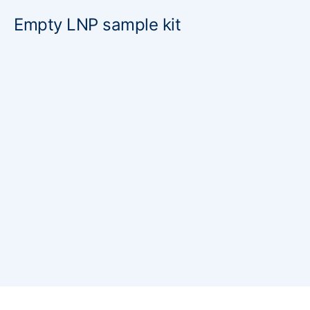
Empty LNP sample kit
询价