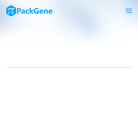
近日，T细胞免疫治疗领域的领导者Atara Biotherapeutics, Inc.宣
布FDA批准了
其同种异体CAR-T疗法ATA32
19治疗狼疮性肾炎的
IN
D申请，成为全球首个自免适应症获批临床的通用型CAR-T疗
法
，标志着在自身免疫性疾病领域，细胞疗法再次打开了提高产品
可及性的大门。
ATA3219是Atara利用其新型同种异体EB病毒(EBV)T细胞平台开发