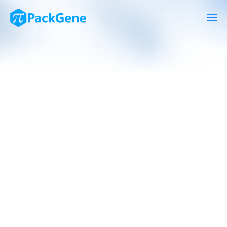
近期，
Freeline Therapeutics
在《
新英格兰医学杂志
》上发表了
题为
“
Phase 1–2 Trial of AAVS3 Gene Therapy in Patients with
Hemophilia B.”
的文章，该文章公布了针对B型血友病的AAV基因
疗法在1/2期B-AMAZE临床试验和扩展研究中的数据。